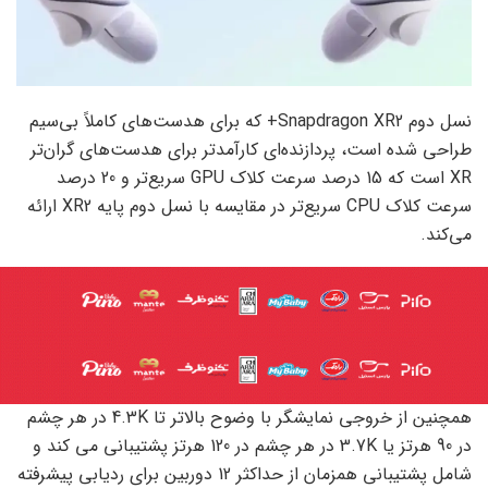
نسل دوم Snapdragon XR2+ که برای هدست‌های کاملاً بی‌سیم
طراحی شده است، پردازنده‌ای کارآمدتر برای هدست‌های گران‌تر
XR است که 15 درصد سرعت کلاک GPU سریع‌تر و 20 درصد
سرعت کلاک CPU سریع‌تر در مقایسه با نسل دوم پایه XR2 ارائه
می‌کند.
همچنین از خروجی نمایشگر با وضوح بالاتر تا 4.3K در هر چشم
در 90 هرتز یا 3.7K در هر چشم در 120 هرتز پشتیبانی می کند و
شامل پشتیبانی همزمان از حداکثر 12 دوربین برای ردیابی پیشرفته