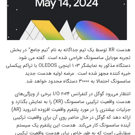
هدست XR توسط یک تیم جداگانه به نام “تیم جامع” در بخش
تجربه موبایل سامسونگ طراحی شده است. گفته می شود
دستگاه مذکور به نمایشگر 1.03 اینچی OLEDOS با تراکم پیکسلی
خیره کننده مجهز شده است. عرضه اولیه هدست جدید
سامسونگ احتمالا به 30000 دستگاه محدود خواهد شد.
انتظار می‌رود گوگل در کنفرانس I/O 2024 برخی از ویژگی‌های
هدست واقعیت ترکیبی سامسونگ (XR) را به نمایش بگذارد و
جزئیات بیشتری را در مورد پلتفرم واقعیت افزوده اندروید (AR)
ارائه دهد که گوگل در حال حاضر روی آن برای واقعیت ترکیبی
آینده سامسونگ کار می‌کند. هدست این پلتفرم یک سیستم
سفارشی است که به طور خاص برای هدست واقعیت ترکیبی