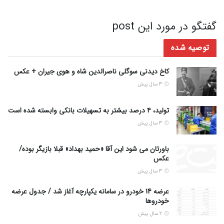
گفتگو در مورد این post
توصیه شده
کاخ دیدنی سوگلی ناصرالدین شاه و هوی جیران + عکس
3 سال پیش
تولید، ۴ درصد بیشتر به تسهیلات بانکی وابسته شده است
3 سال پیش
باورتان می شود این آقا «حمید بهداد» قبلا بازیگر بوده/
عکس
3 سال پیش
عرضه 14 خودرو در سامانه یکپارچه آغاز شد / جدول عرضه
خودروها
2 سال پیش