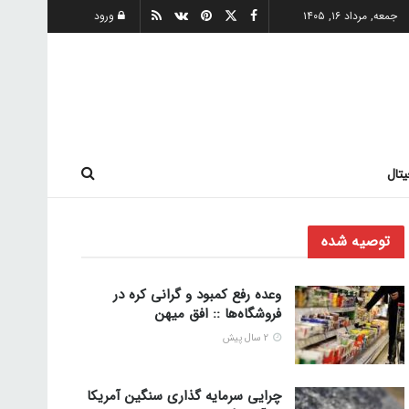
جمعه, مرداد ۱۶, ۱۴۰۵
ورود
یتال
توصیه شده
وعده رفع کمبود و گرانی کره در
فروشگاه‌ها :: افق میهن
2 سال پیش
چرایی سرمایه گذاری سنگین آمریکا