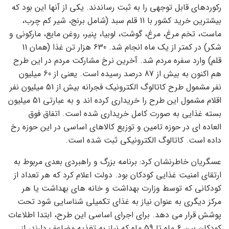
رکوردهای قابل توجهی را به ثبت رساندند. یکی از آنها این بود که
بیشترین خرید کشور با 11 قلم سبد (شامل برنج، شیر کم چرب،
ماست، تخم مرغ، مرغ، گوشت، لوبیا، پنیر، روغن مایع، مارکونی و
شکر) در کمتر از یک ماه انجام شد. 630 هزار تن غذا (همان 11
قلم) وارد سفره مردم شد. آخرین نرخ مشارکت مردم در این طرح
هم اکنون به بیش از 87 درصد رسیده است. یعنی از 60 میلیون
نفر مشمول طرح کاتالوگ الکترونیک فجرانه بیش از 51 میلیون نفر
اقلام مشمول این طرح را خریداری کرده اند و به عبارتی 51 میلیون
بسته غذایی به صورت کامل خریداری شده است. اتفاق فوق
العاده ای در حوزه تامین و توزیع کالاهای اساسی در این حوزه رخ
داده است. کاتالوگ الکترونیکی ثبت شده است.
عسگریان خاطرنشان کرد: برنامه بزرگ و راهبردی بعدی مربوط به
ارتقای امنیت غذایی کودکان بود. دولت اعلام کرد که هر تعداد از
کودکانی که توسط وزارت بهداشت و خانه های بهداشت یا هر
مرکز دیگری به عنوان نیاز به غذای تکمیلی شناسایی شود تحت
پوشش قرار می دهد. برای اجرای اساسی این طرح، ابتدا اطلاعات
کودکان بین 6 ماه تا 59 ماه که نیاز به تغذیه مضاعف دارند، از