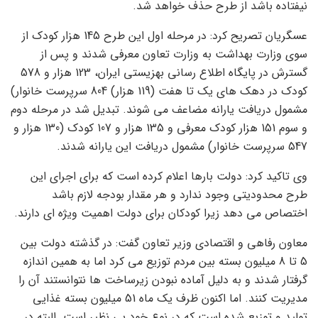
نیفتاده باشد از طرح حذف خواهد شد.
عسگریان تصریح کرد: در مرحله اول این طرح 145 هزار کودک از
سوی وزارت بهداشت به وزارت تعاون معرفی شدند و پس از
گسترش در پایگاه اطلاع رسانی بهزیستی ایران، 123 هزار و 578
کودک در دهک های یک تا هفت (119 هزار) 804 سرپرست خانوار)
​​مشمول دریافت یارانه مضاعف می شوند. تبدیل شد در مرحله دوم
و سوم 151 هزار کودک معرفی و 135 هزار و 107 کودک (130 هزار و
547 سرپرست خانوار) ​​مشمول دریافت این یارانه شدند.
وی تاکید کرد: دولت بارها اعلام کرده است که برای اجرای این
طرح محدودیتی وجود ندارد و هر مقدار بودجه لازم باشد
اختصاص می دهد زیرا کودکان برای دولت اهمیت ویژه ای دارند.
معاون رفاهی و اقتصادی وزیر تعاون گفت: در گذشته دولت بین
5 تا 8 میلیون بسته بین مردم توزیع می کرد اما به همین اندازه
گرفتار شدند و به دلیل آماده نبودن زیرساخت ها نتوانستند آن را
مدیریت کنند. اما اکنون ظرف یک ماه 51 میلیون بسته غذایی
تولید و توزیع شده است که در نوع خود بی نظیر است. البته در