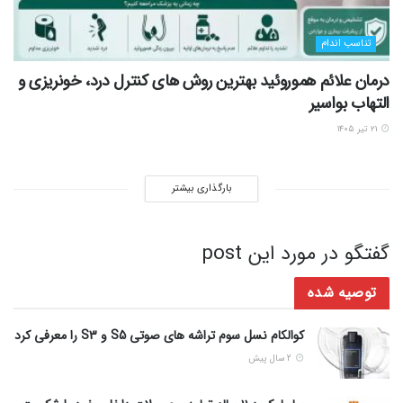
تناسب اندام
درمان علائم هموروئید بهترین روش های کنترل درد، خونریزی و
التهاب بواسیر
۲۱ تیر ۱۴۰۵
بارگذاری بیشتر
گفتگو در مورد این post
توصیه شده
کوالکام نسل سوم تراشه های صوتی S5 و S3 را معرفی کرد
2 سال پیش