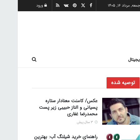
معه, مرداد ۱۶, ۱۴۰۵
ورود
یجیتال
توصیه شده
عکس/ کامنت معنادار ستاره
پسیانی و الناز حبیبی زیر پست
محمدرضا غفاری
3 سال پیش
راهنمای خرید شیلنگ آب: بهترین