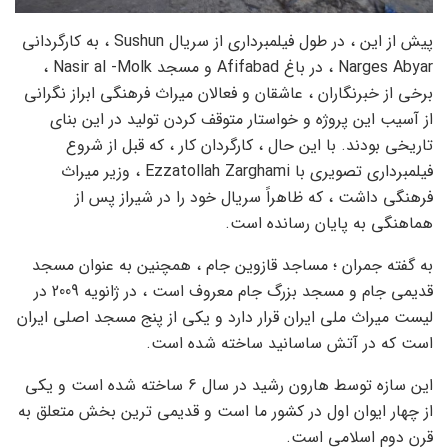
پیش از این ، در طول فیلمبرداری از سریال Sushun ، به کارگردانی
Narges Abyar ، در باغ Afifabad و مسجد Nasir al -Molk ،
برخی از خبرنگاران ، عاشقان و فعالان میراث فرهنگی ابراز نگرانی
از آسیب این پروژه و خواستار متوقف کردن تولید در این بنای
تاریخی بودند. با این حال ، کارگردان کار ، که قبل از شروع
فیلمبرداری تصویری با Ezzatollah Zarghami ، وزیر میراث
فرهنگی داشت ، که ظاهراً سریال خود را در شیراز پس از
هماهنگی به پایان رسانده است.
به گفته جمران ؛ مساجد قازوین جام ، همچنین به عنوان مسجد
قدیمی جام و مسجد بزرگ جام معروف است ، در ژانویه 2009 در
لیست میراث ملی ایران قرار دارد و یکی از پنج مسجد اصلی ایران
است که در آتش ساسانید ساخته شده است.
این سازه توسط هارون رشید در سال 6 ساخته شده است و یکی
از چهار ایوان اول در کشور ما است و قدیمی ترین بخش متعلق به
قرن دوم اسلامی است.