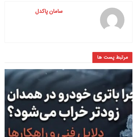
سامان پاکدل
مرتبط
پست ها