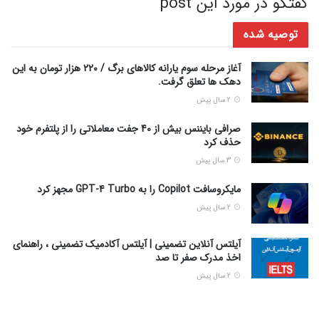
گفتگو در مورد این post
توصیه شده
آغاز مرحله سوم یارانه کالاهای برگ / 220 هزار تومان به این
دهک ها تعلق گرفت.
2 سال پیش
صرافی بایننس بیش از 40 جفت معاملاتی را از پلتفرم خود
حذف کرد
3 سال پیش
مایکروسافت Copilot را به GPT-4 Turbo مجهز کرد
2 سال پیش
آیلتس آنلاین تضمینی | آیلتس آکادمیک تضمینی ، راهنمای
اخذ مدرک صفر تا صد
2 سال پیش