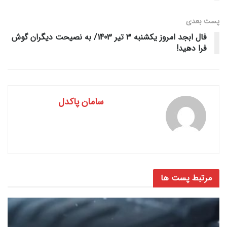
پست‌ بعدی
فال ابجد امروز یکشنبه 3 تیر 1403/ به نصیحت دیگران گوش
فرا دهید!
سامان پاکدل
مرتبط
پست ها