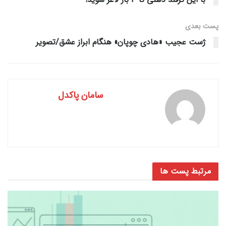
پست‌ بعدی
ژست عجیب «هادی چوپان» هنگام ابراز عشق/تصویر
سامان پاکدل
مرتبط
پست ها