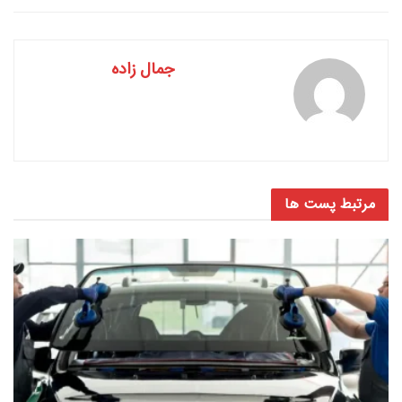
جمال زاده
مرتبط
پست ها