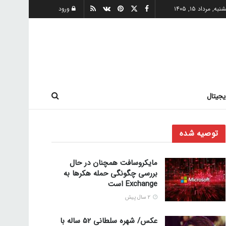
ه, مرداد ۱۵, ۱۴۰۵
ورود
یجیتال
توصیه شده
مایکروسافت همچنان در حال
بررسی چگونگی حمله هکرها به
Exchange است
2 سال پیش
عکس/ شهره سلطانی 52 ساله با