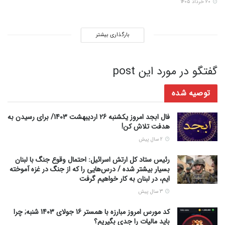
۲۰ خرداد ۱۴۰۵
بارگذاری بیشتر
گفتگو در مورد این post
توصیه شده
فال ابجد امروز یکشنبه 26 اردیبهشت 1403/ برای رسیدن به
هدفت تلاش کن!
2 سال پیش
رئیس ستاد کل ارتش اسرائیل: احتمال وقوع جنگ با لبنان
بسیار بیشتر شده / درس‌هایی را که از جنگ در غزه آموخته
ایم، در لبنان به کار خواهیم گرفت
3 سال پیش
کد مورس امروز مبارزه با همستر 16 جولای 1403 شنبه; چرا
باید مالیات را جدی بگیریم؟