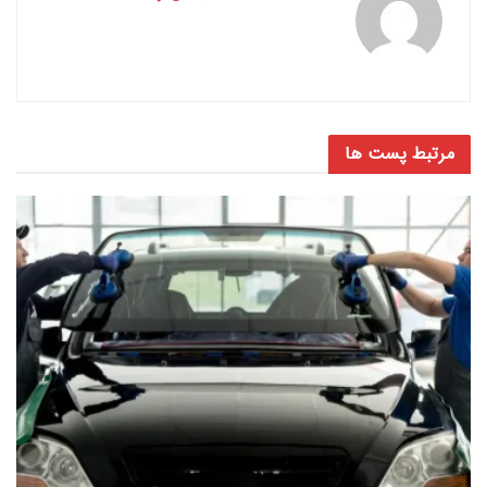
مرتبط
پست ها