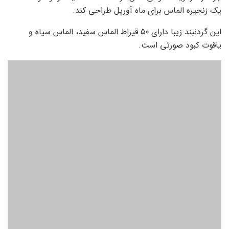
یک زنجیره الماس برای ماه آوریل طراحی کند.
این گردنبند زیبا دارای 50 قیراط الماس سفید، الماس سیاه و
یاقوت کبود صورتی است.
اریک در مصاحبه ای اعلام کرد که تایگا این گردنبند را سه هفته
پیش قبل از رسمی شدن نامزدی او و آوریل سفارش داده بود. به
گزارش صبحگاهی، بر روی این گردنبند نام آوریل با الماس نوشته
شده است.
همچنین یک جمجمه و یک حکاکی در پشت که روی آن نوشته
شده است: «ساخته شده برای آوریل لاوین».
خواننده گردنبند جدیدش را بر نمی دارد!
یک منبع نزدیک به این زوج اعلام کرده است که آوریل از زمان
دریافت این هدیه گران قیمت، آن را از گردن خود برنداشته است.