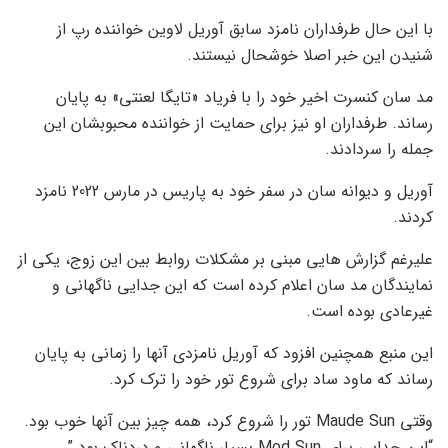
سامان پاکدل
مرتبط
پست ها