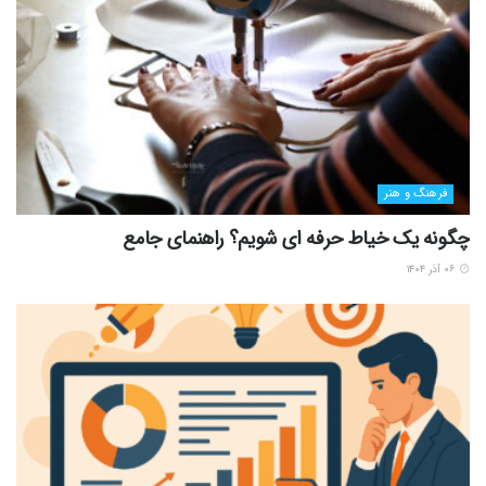
گفتگو در مورد این post
توصیه شده
افزایش سرمایه دو بانک ملی و سپه تا آخر امسال
2 سال پیش
فراز و نشیب زندگی عاطفی هری استایلز!
3 سال پیش
گلکسی S24 اولترا با تغییرات مهمی روانه بازار می شود
3 سال پیش
انتشار عمومی GPT-4 برای مشتریان API
3 سال پیش
از دست ندهید