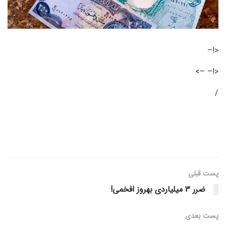
<!–
<!– –>
/
پست قبلی
ضرر 3 میلیاردی بهروز افخمی!
پست‌ بعدی