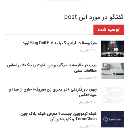
گفتگو در مورد این post
توصیه شده
مایکروسافت فیلترینگ را به Bing Dall-E 3 آورد
3 سال پیش
ویپ در مقایسه با سیگار بررسی تفاوت ریسک‌ها بر اساس
مطالعات علمی
2 هفته پیش
چهره باورنکردنی «دو مجری زن معروف» خارج از صدا و
سیما/عکس
3 سال پیش
شبکه توموچین چیست؟ معرفی شبکه بلاک چین
TomoChain و کاربردهای آن
3 سال پیش