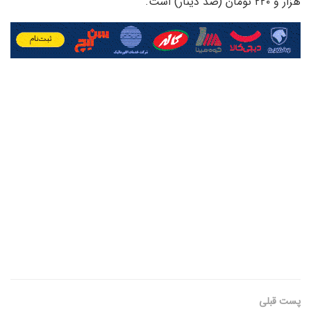
هزار و ۲۲۰ تومان (صد دینار) است.
پست قبلی