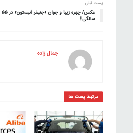
پست قبلی
عکس/ چهره زیبا و جوان «جنیفر آنیستون» در 55
سالگی!!
جمال زاده
مرتبط
پست ها