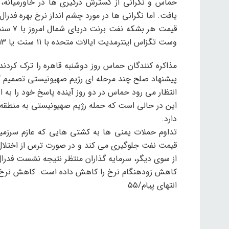
حماس و نگرانی از گسترش درگیری ها در خاورمیانه
یافت. اما نگرانی ها در مورد چشم انداز نرخ بهره فدرال ر
وست تگزاس اینترمدیت ایالات متحده با ۱۱ سنت یا ۰.۱۳ درصد کاهش با ۸۲ دلار و ۵۲ سنت معامله می شود.
مذاکره کنندگان حماس روز دوشنبه قاهره را ترک کردند
پیشنهاد صلح چند مرحله ای رژیم صهیونیستی تصمیم گ
انتظار می رود حماس در دو روز آینده پاسخ خود را به ای
این در حالی است که حمله رژیم صهیونیستی به منطقه
دارد.
تداوم حملات یمنی ها به کشتی هایی که عازم سرزمی
قیمت نفت جلوگیری می کند و در صورت ترس از اختلال
از سوی دیگر، سرمایه گذاران منتظر نتیجه نشست فدرال ر
کاهش زودهنگام نرخ را کاهش داده است. کاهش نرخ ب
انتهای پیام/۵۵