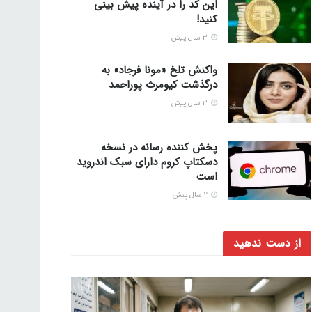
این کد را در آینده پیش بینی
کنید!
3 سال پیش
واکنش تلخ «مونا فرجاد» به
درگذشت کیومرث پوراحمد
3 سال پیش
پخش کننده رسانه در نسخه
دسکتاپ کروم دارای سبک اندروید
است
2 سال پیش
از دست ندهید