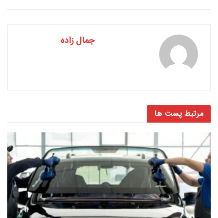
جمال زاده
مرتبط
پست ها