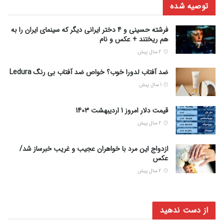
توصیه شده
فرشته حسینی و 4 دختر ایرانی دیگر که سینمای ایران را به
هم ریختند + عکس و نام
2 سال پیش
ضد آفتاب لدورا خوب؟ خواص ضد آفتاب بی رنگ Ledura
1 سال پیش
قیمت دلار امروز 1 اردیبهشت 1403
2 سال پیش
ازدواج این مرد با خواهران عجیب و غریب خبرساز شد/
عکس
2 سال پیش
از دست ندهید