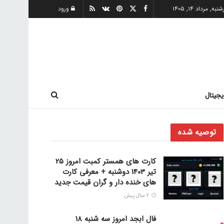
به, مرداد ۱۴, ۱۴۰۵
ورود
یجیتال
توصیه شده
کارت های همستر کمبت امروز 25
تیر 1403 دوشنبه + معرفی کارت
های خنده دار و گران قیمت جدید
2 سال پیش
فال ابجد امروز سه شنبه 18