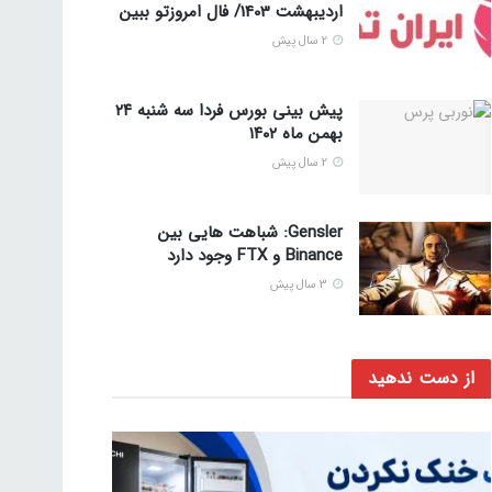
اردیبهشت 1403/ فال امروزتو ببین
2 سال پیش
پیش بینی بورس فردا سه شنبه ۲۴
بهمن ماه ۱۴۰۲
2 سال پیش
Gensler: شباهت هایی بین
Binance و FTX وجود دارد
3 سال پیش
از دست ندهید