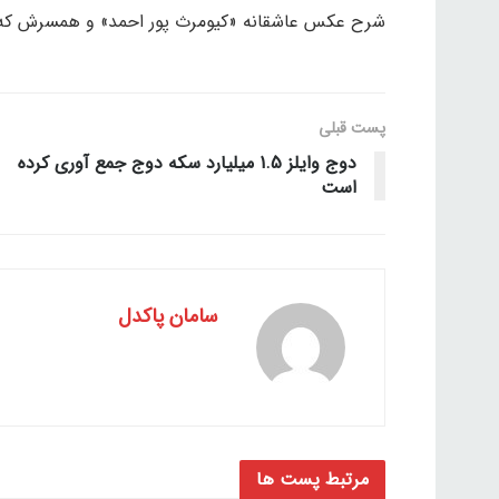
شرح عکس عاشقانه «کیومرث پور احمد» و همسرش که ا
پست قبلی
دوج وایلز 1.5 میلیارد سکه دوج جمع آوری کرده
است
سامان پاکدل
مرتبط
پست ها