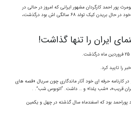
مرث پور احمد کارگردان مشهور ایرانی که امروز در حالی در
حالی که همسرش در حال بریدن کیک تولد 68 سالگی خود در حال بریدن کیک تولد 68 سالگی اش بود درگذشت،
ای ایران را تنها گذاشت!
ر را تایید کرد.
صفهان به دنیا آمد و در کارنامه حرفه ای خود آثار ماندگاری چون سریال «قصه های
ران قریب»، «شب یلدا» و … داشت. “اتوبوس شب”. .
د پوراحمد بود که اسفندماه سال گذشته در چهل و یکمین