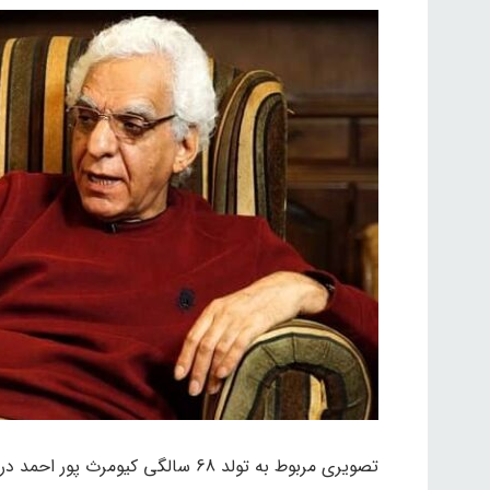
تصویری مربوط به تولد 68 سالگی کیومرث پور احمد در کنار همسرش اشک همه را درآورد.