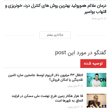
درمان علائم هموروئید بهترین روش های کنترل درد، خونریزی و
التهاب بواسیر
۲۱ تیر ۱۴۰۵
بارگذاری بیشتر
گفتگو در مورد این post
توصیه شده
انتقال 43 میلیون دلار اتریوم توسط جاستین سان؛ تامین
نقدینگی یا امکان فروش؟
3 سال پیش
۱۵ هزار هکتار زمین طرح نهضت ملی مسکن در فرایند
الحاق به شهرها است
2 سال پیش