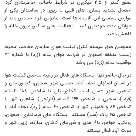
معلق کمتر از ۲.۵ میکرون در شرایط ناسالم، خاطرنشان کرد:
احتمال تشدید بیماری های قلبی یا ریوی در سالمندان یکی از
عوارض سلامتی این آلاینده ها است، بنابراین افراد حساس باید از
طولانی مدت خودداری کنند. یا فعالیت های سنگین بیرون خانه را
کاهش دهید.
همچنین طبق سیستم کنترل کیفیت هوای سازمان حفاظت محیط
زیست منطقه اصفهان در شرایط هوای سالم (زرد) با شماره ۷۴
موقعیت سالم (زرد) می باشد.
در حال حاضر تنها ایستگاه های فعال در زمینه شاخص کیفیت هوا
در استان اصفهان نجف آباد، خمینی شهر، سجزی،
کجاورستان
و
شاهین شهر همین است
کجاورستان
با شاخص ۱۸۸ ناسالم
(قرمز)، سجزی با شاخص ۱۴۴ ناسالم (نارنجی)، شاهین شهر با
شاخص ۸۴ و خمینی شهر با شاخص ۶۰ سالم (زرد)، نجف آباد با
شاخص ۴۵ پاک (سبز) هستند. ایستگاه های فرمانداری اصفهان،
رودکی، خواجو، باغ غدیر و شهرهای کاشان، مبارکه، زرین شهر و
دولت آباد فعال نیستند.