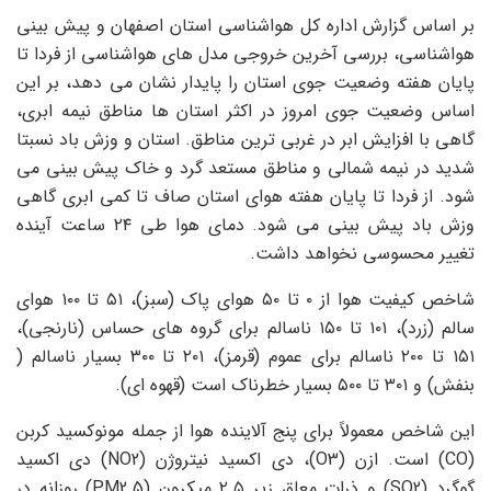
بر اساس گزارش اداره کل هواشناسی استان اصفهان و پیش بینی
هواشناسی، بررسی آخرین خروجی مدل های هواشناسی از فردا تا
پایان هفته وضعیت جوی استان را پایدار نشان می دهد، بر این
اساس وضعیت جوی امروز در اکثر استان ها مناطق نیمه ابری،
گاهی با افزایش ابر در غربی ترین مناطق. استان و وزش باد نسبتا
شدید در نیمه شمالی و مناطق مستعد گرد و خاک پیش بینی می
شود. از فردا تا پایان هفته هوای استان صاف تا کمی ابری گاهی
وزش باد پیش بینی می شود. دمای هوا طی ۲۴ ساعت آینده
تغییر محسوسی نخواهد داشت.
شاخص کیفیت هوا از ۰ تا ۵۰ هوای پاک (سبز)، ۵۱ تا ۱۰۰ هوای
سالم (زرد)، ۱۰۱ تا ۱۵۰ ناسالم برای گروه های حساس (نارنجی)،
۱۵۱ تا ۲۰۰ ناسالم برای عموم (قرمز)، ۲۰۱ تا ۳۰۰ بسیار ناسالم (
بنفش) و ۳۰۱ تا ۵۰۰ بسیار خطرناک است (قهوه ای).
این شاخص معمولاً برای پنج آلاینده هوا از جمله مونوکسید کربن
(CO) است.
ازن
(O3)، دی اکسید نیتروژن (NO2) دی اکسید
گوگرد (SO2) و ذرات معلق زیر ۲.۵ میکرون (PM2.5) روزانه در