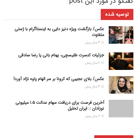
گفتگو در مورد این post
توصیه شده
عکس/ بازگشت ویژه دنیز دایی به اینستاگرام با ژستی
متفاوت
3 سال پیش
جزئیات کنسرت طلیسچی، بهنام بانی یا رضا صادقی
2 سال پیش
عکس/ بلای عجیبی که کرونا بر سر الهام پاوه نژاد آورد!
3 سال پیش
آخرین فرصت برای دریافت سهام عدالت ۱.۵ میلیونی
نوزادان :: ایران تحلیل
2 سال پیش