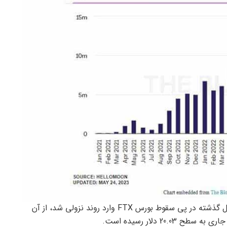
بر اساس داده های TradingView، قیمت سولانا که سال گذشته در پی سقوط بورس FTX وارد روند نزولی شد، از آن