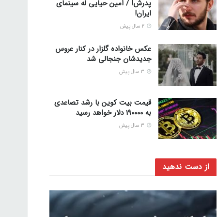
پدرش! / امین حیایی له سینمای
ایران!
2 سال پیش
عکس خانواده گلزار در کنار عروس
جدیدشان جنجالی شد
3 سال پیش
قیمت بیت کوین با رشد تصاعدی
به 190000 دلار خواهد رسید
3 سال پیش
از دست ندهید