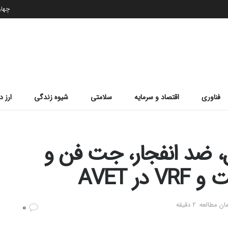
چهارشن
فناوری
اقتصاد و سرمایه
سلامتی
شیوه زندگی
ارز د
، ضد انفجار، جت فن و
ر AVET
مطالعه: 2 دقیقه
0