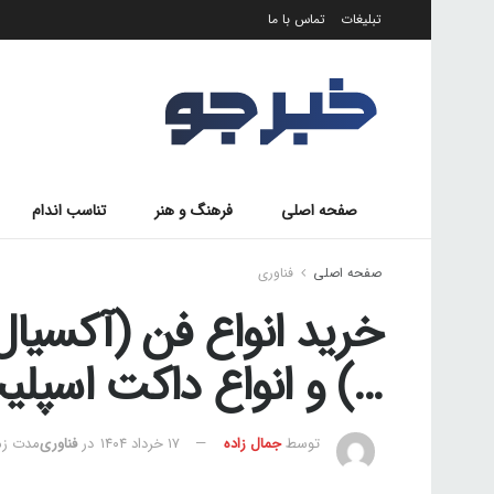
تبلیغات
تماس با ما
صفحه اصلی
فرهنگ و هنر
تناسب اندام
صفحه اصلی
فناوری
خرید انواع فن (آکسیال
…) و انواع داکت اسپلیت و VRF د
توسط
جمال زاده
۱۷ خرداد ۱۴۰۴
در
فناوری
مدت زمان 