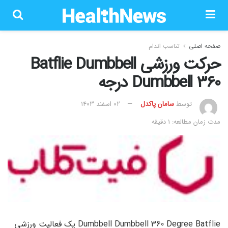
صفحه اصلی
تناسب اندام
حرکت ورزشی Batflie Dumbbell
Dumbbell 360 درجه
توسط
سامان پاکدل
۰۲ اسفند ۱۴۰۳
مدت زمان مطالعه: 1 دقیقه
Dumbbell Dumbbell 360 Degree Batflie یک فعالیت ورزشی