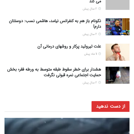
می کند
2 سال پیش
نکونام باز هم به کنفرانس نیامد، هاشمی نسب: دوستتان
دارم!
2 سال پیش
علت تیروئید پرکار و روشهای درمانی آن
11 ماه پیش
هشدار برای خطر سقوط طبقه متوسط به ورطه فقر؛ بخش
حمایت اجتماعی نمره قبولی نگرفت
2 سال پیش
از دست ندهید