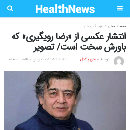
صفحه اصلی
فرهنگ و هنر
انتشار عکسی از «رضا رویگیری» که
باورش سخت است/ تصویر
توسط
سامان پاکدل
۱۶ اسفند ۱۴۰۱
مدت زمان مطالعه: 1 دقیقه