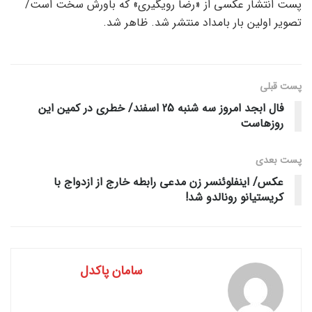
پست انتشار عکسی از «رضا رویگیری» که باورش سخت است/
تصویر اولین بار بامداد منتشر شد. ظاهر شد.
پست قبلی
فال ابجد امروز سه شنبه 25 اسفند/ خطری در کمین این
روزهاست
پست‌ بعدی
عکس/ اینفلوئنسر زن مدعی رابطه خارج از ازدواج با
کریستیانو رونالدو شد!
سامان پاکدل