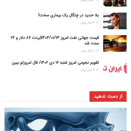
2 سال پیش
بلا حدید در چنگال یک بیماری سخت!
3 سال پیش
قیمت جهانی نفت امروز 1403/01/13|برنت 87 دلار و 26
سنت شد
2 سال پیش
تقویم نجومی امروز شنبه ۱۶ دی ۱۴۰۲/ فال امروزتو ببین
3 سال پیش
از دست ندهید