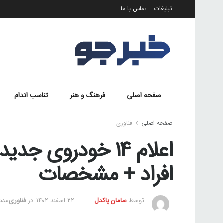
تبلیغات
تماس با ما
صفحه اصلی
فرهنگ و هنر
تناسب اندام
صفحه اصلی
فناوری
اعلام 14 خودروی ج
افراد + مشخصات
توسط
سامان پاکدل
۲۲ اسفند ۱۴۰۲
در
فناوری
مدت ز