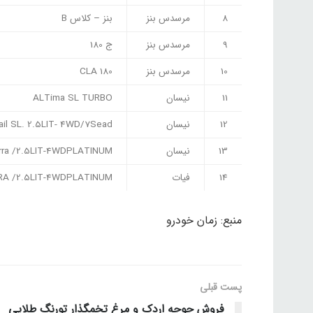
8
مرسدس بنز
بنز – کلاس B
9
مرسدس بنز
ج 180
10
مرسدس بنز
CLA 180
11
نیسان
ALTima SL TURBO
12
نیسان
ail SL. 2.5LIT- 4WD/7Sead
13
نیسان
rra /2.5LIT-4WDPLATINUM
14
فیات
RA /2.5LIT-4WDPLATINUM
منبع: زمان خودرو
پست قبلی
فروش جوجه اردک و مرغ تخمگذار تورنگ طلایی