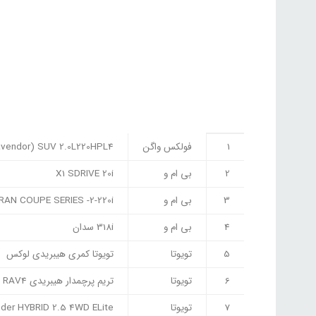
1
فولکس واگن
vendor) SUV 2.0L220HPL4
2
بی ام و
X1 SDRIVE 20i
3
بی ام و
RAN COUPE SERIES -2-220i
4
بی ام و
318i سدان
5
تویوتا
تویوتا کمری هیبریدی لوکس
6
تویوتا
تریم پرچمدار هیبریدی RAV4
7
تویوتا
nder HYBRID 2.5 4WD ELite