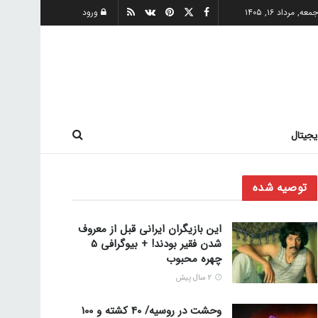
معه, مرداد ۱۶, ۱۴۰۵
ورود
یجیتال
توصیه شده
این بازیگران ایرانی قبل از معروف
شدن فقیر بودند! + بیوگرافی 5
چهره محبوب
2 سال پیش
وحشت در روسیه/ 40 کشته و 100