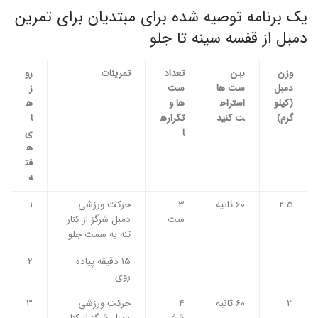
یک برنامه توصیه شده برای مبتدیان برای تمرین
دمبل از قفسه سینه تا جلو
وزن
بین
تعداد
تمرینات
رو
دمبل
ست ها
ست
ز
(کیلو
استراح
ها و
ه
گرم)
ت کنید
تکراره
ا
ا
ی
ه
فت
ه
2.5
60 ثانیه
3
حرکت ورزشی
1
ست
دمبل شرگز از کنار
تنه به سمت جلو
–
–
–
15 دقیقه پیاده
2
روی
3
60 ثانیه
4
حرکت ورزشی
3