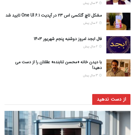
3 سال پیش
مشکل تاچ گلکسی اس 23 در آپدیت One UI 6.1 تایید شد
2 سال پیش
فال ابجد امروز دوشنبه پنجم شهریور 1403
2 سال پیش
با دیدن خانه «محسن تنابنده» عقلتان را از دست می
دهید!
3 سال پیش
از دست ندهید