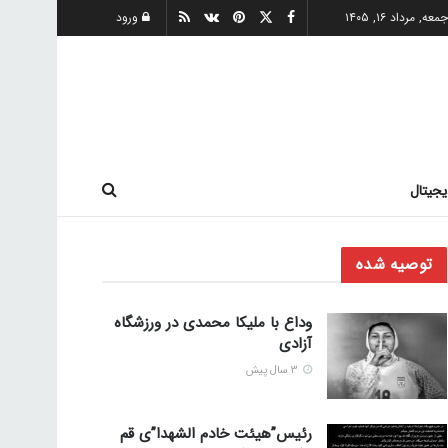
معه, مرداد ۱۶, ۱۴۰۵
ورود
یجیتال
توصیه شده
وداع با ملیکا محمدی در ورزشگاه
آزادی
3 سال پیش
رئیس”هیئت خادم الشهدا”ی قم