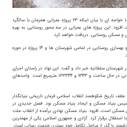
و به نقل از بنیاد مسکن زنجان، رضا خواجه ای با بیان اینکه 23 پروژه عمرانی همزمان با سالگرد
افزود: این پروژه های عمرانی در سه محور روستایی به بهره
 و مسکن روستایی. دریافت خواهد کرد.
مدیرکل بنیاد مسکن زنجان افزود: پروژه های مسکن و بهسازی روستایی در تمامی شهرستان ها و 14 پروژه در حوزه
.
هضت ملی مسکن در شهرستان سلطانیه خبر داد و گفت: این نهاد در راستای اجرای
طرح نهضت ملی مسکن دارای حدود 2000 واحد مسکونی در حال ساخت و 1343 و 163344 مترمربع است. واحدهای
ر 21 فروردین 1358 یکی از نقاط عطف تاریخ شکوهمند انقلاب اسلامی فرمان تاریخی بنیانگذار
اب امام راحل (ره) در ایجاد حساب 100 و تأسیس بنیاد مسکن و ایجاد بنیاد مسکن بود. فصل جدیدی در
سکن است، افزود: بنیاد مسکن نهادی برآمده از انقلاب ملت
 استقلال برقرار کرد. آزادی و جمهوری اسلامی یکی از مهمترین
ارزشمند با گذر از مراحل تکامل خود بستری خدمت رسانی است.