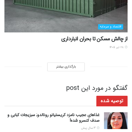
اقتصاد و سرمایه
از چالش مسکن تا بحران انبارداری
۲۸ تیر ۱۴۰۵
بارگذاری بیشتر
گفتگو در مورد این post
توصیه شده
غذاهای عجیب نامزد کریستیانو رونالدو; سبزیجات کبابی و
صدف کنسرو شده!
3 سال پیش