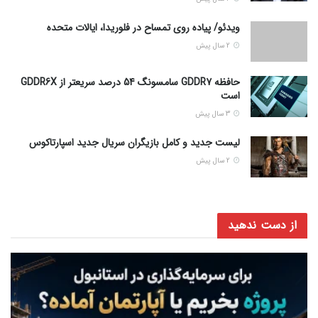
ویدئو/ پیاده روی تمساح در فلوریدا، ایالات متحده
2 سال پیش
حافظه GDDR7 سامسونگ 54 درصد سریعتر از GDDR6X
است
3 سال پیش
لیست جدید و کامل بازیگران سریال جدید اسپارتاکوس
2 سال پیش
از دست ندهید