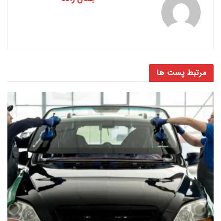
مرتبط
پست ها