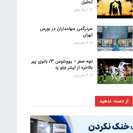
تحلیل
2 سال پیش
سردرگمی سهامداران در بورس
تهران
3 سال پیش
لچه صفر – یوونتوس ۳/ بانوی پیر
بالاخره از اینتر جلو زد
3 سال پیش
از دست ندهید