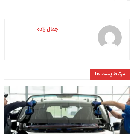
جمال زاده
مرتبط
پست ها