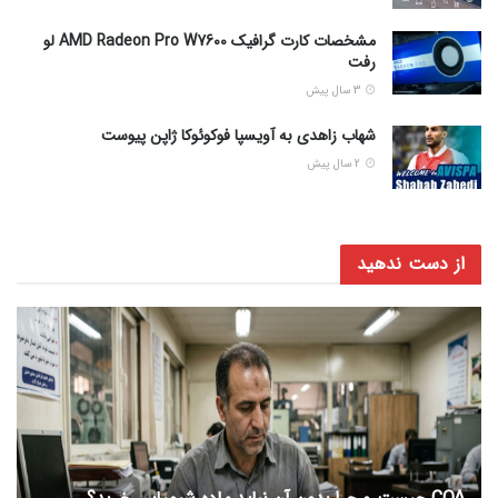
مشخصات کارت گرافیک AMD Radeon Pro W7600 لو
رفت
3 سال پیش
شهاب زاهدی به آویسپا فوکوئوکا ژاپن پیوست
2 سال پیش
از دست ندهید