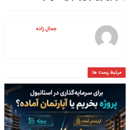
جمال زاده
مرتبط
پست ها