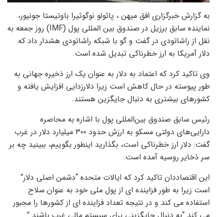
به گزارش خبرگزاری افق میهن ، پائولو نوگوئیرا باوتیستا جونیور،
نماینده سابق برزیل در صندوق بین المللی پول (IMF) روز جمعه به
نقل از راشاتودی در گفت و گو با شبکه راشاتودی هشدار داد که
دلار آمریکا به ارز خطرناکی تبدیل شده است.
وی تاکید کرد که اعتماد به دلار به عنوان یک ارز ذخیره جهانی به
طور پیوسته در حال کاهش است زیرا دلارزدایی افزایش یافته و
کشورهای بیشتری به دنبال جایگزین هستند.
رئیس سابق صندوق بین‌المللی پول با اشاره به محاصره
دارایی‌های دولتی مسکو به ارزش حدود ۳۰۰ میلیارد دلار در غرب
گفت: دلار ارز خطرناکی است، بگذارید اینطور بگوییم، ببینید چه بر
سر ذخایر روسیه آمده است.
این اقتصاددان تاکید کرد که ایالات متحده “دشمن اصلی دلار”
است زیرا به طور فزاینده ای از پول ملی خود به عنوان سلاح
استفاده می کند و در نتیجه تعداد فزاینده ای از کشورها را مجبور
می کند “به دنبال جایگزینی برای سیستم مالی غرب باشند.”