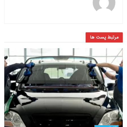
مرتبط
پست ها