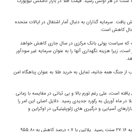
قیمت طلا امروز با ۰.۴۵ درصد افزایش به ۲۳۱۲ دلار و ۱۹ سنت در هر اونس رسید. قیمت طلا در بازار کامکس نیویورک
 معاملات روز دوشنبه ۰.۴ درصد کاهش یافت. سرمایه گذاران به دنبال آمار اشتغال در ایالات متحده
حال کاهش است.
فت که سیاست پولی بانک مرکزی در سال جاری کاهش خواهد
ر است، زیرا هزینه نگهداری آنها را به عنوان سرمایه غیر سودآور
د.
ب از جنگ همه جانبه، تمایل به خرید طلا به عنوان پناهگاه امن
ل جاری تاکنون ۱۲ درصد افزایش یافته است، علی رغم تورم بالا و بی ثباتی در مقایسه با زمانی
 در ماه آوریل به رکورد جدیدی رسید. دلایل اصلی این امر را
ازارهای آسیایی و درگیری های ژئوپلیتیکی در اوکراین و
در میان سایر فلزات گرانبها، نقره با ۱.۷۶ درصد افزایش به ۲۷.۱۶ سنت رسید. پلاتین با ۰.۷ درصد کاهش به ۹۵۵.۸۰