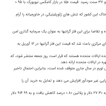
قیمت هر اونس طلا امروز با ۰.۷۷ کاهش به ۲۳۰۹ دلار و ۳۷ سنت رسید. قیمت طلا در بازار کامکس نیویورک با ۰.۹۵
اک این کشور که تنش های ژئوپلیتیکی در خاورمیانه را آرام
 تقاضا برای این فلز گرانبها به عنوان یک سرمایه گذاری امن
تنش های ژئوپلیتیکی و خرید بالای طلا توسط بانک های مرکزی باعث شد که قیمت این فلز گرانبها در ۱۲ آوریل به
ده ایالات متحده هستند که قرار است روز جمعه منتشر شود، که
 در ایالات متحده ارائه دهد.
 تورم در سال جاری متوقف شده است، بنابراین احتمال تاخیر
ارایی غیر سودآور افزایش می دهد و تمایل به خرید آن را
در میان سایر فلزات گرانبها، نقره با ۰.۸۲ درصد کاهش به ۲۷.۳۰ دلار و پلاتین ۰.۸۰ درصد کاهش یافت و به ۹۱۴.۹۹ دلار