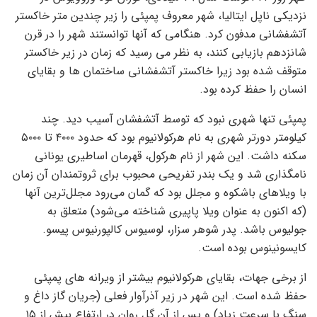
نزدیکی ناپل ایتالیا، شهر معروف پمپئی را زیر چندین متر خاکستر
آتشفشانی مدفون کرد. هنگامی که آنها توانستند شهر را در قرن
شانزدهم بازیابی کنند، به نظر می رسید که زمان در زیر خاکستر
متوقف شده بود زیرا خاکستر آتشفشانی ساختمان ها و بقایای
انسان را حفظ کرده بود.
پمپئی تنها شهری نبود که توسط آتشفشان آسیب دید. چند
کیلومتر دورتر شهری به نام هرکولانیوم بود که حدود ۴۰۰۰ تا ۵۰۰۰
سکنه داشت. این شهر از نام هرکول، قهرمان اساطیری یونانی
نامگذاری شد و یک بندر تفریحی محبوب برای ثروتمندان آن زمان
با ویلاهای باشکوه و مجلل بود که گمان می‌رود مجلل‌ترین آنها
(که اکنون به عنوان ویلا پاپیری شناخته می‌شود) متعلق به
جولیوس باشد. پدر شوهر سزار، لوسیوس کالپورنیوس پیسو.
کایسونینوس بوده است.
از برخی جهات، بقایای هرکولانیوم بیشتر از ویرانه های پمپئی
حفظ شده است. این شهر در زیر آذرآوار فعلی (جریان گاز داغ و
سنگ با سرعت زیاد) و پس از آن گل روان در ارتفاع بیش از ۱۵