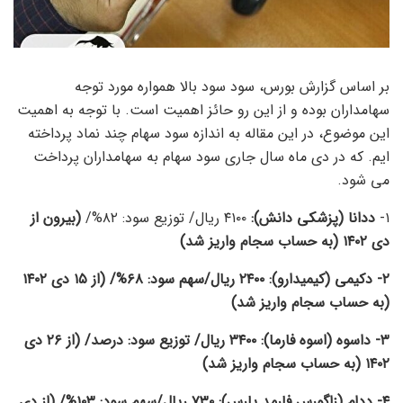
بر اساس گزارش بورس، سود سود بالا همواره مورد توجه
سهامداران بوده و از این رو حائز اهمیت است. با توجه به اهمیت
این موضوع، در این مقاله به اندازه سود سهام چند نماد پرداخته
ایم. که در دی ماه سال جاری
سود سهام به سهامداران پرداخت
می شود.
۱-
ددانا (پزشکی دانش):
۴۱۰۰ ریال/ توزیع سود: ۸۲%/
(بیرون از
دی ۱۴۰۲ (به حساب سجام واریز شد)
۲- دکیمی (کیمیدارو): ۲۴۰۰ ریال/سهم سود: ۶۸%/ (از ۱۵ دی ۱۴۰۲
(به حساب سجام واریز شد)
۳- داسوه (اسوه فارما): ۳۴۰۰ ریال/ توزیع سود: درصد/ (از ۲۶ دی
۱۴۰۲ (به حساب سجام واریز شد)
۴- ددام (زاگورس فارمد پارس): ۷۳۰ ریال/سهم سود: ۱۰۳%/ (از دی