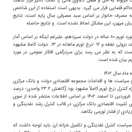
مربوط به حل و فصل دعاوی مالی را تحت تاثیر قرار ندهد،
اکم قضایی قرار می گیرد. بدیهی است استفاده از این شاخص
نه مصرف خانوار بر اساس سبد مصرفی سال پایه است، نتایج
گزارش میهن، این مشکل لحاظ نشده است. و نتایج حاصله
با استناد به شاخص تاخیر بازپرداخت بدهی و اعلام رکورد تورم ۸۰ ساله در دولت سیزدهم، علیرغم اینکه بر اساس آمار
مرکز آمار ایران و همچنین گزارش های بانک مرکزی، روند نزولی نقطه و ۱۲ -نرخ تورم ماهانه در ۱۳. دولت کاملا مشهود
ست که به نظر می رسد برای سردرگمی افکار عمومی در مورد
رم بیان شده است.
ایج سیاست ها و اقدامات مجموعه اقتصادی دولت و بانک مرکزی
در سال ۱۴۰۲ برای بهبود متغیرهای کلان اقتصادی به ویژه کنترل نرخ تورم کاملاً مشهود بود (کاهش ۲۳.۲ واحدی- درصد
تورم نقطه ای شاخص قیمت کالاها و خدمات مصرفی فروردین تا اسفند ۱۴۰۲ بر اساس اطلاعات منتشر شده از سوی
 تثبیت اقتصادی بانک مرکزی در قالب کنترل رشد نقدینگی و
یادی از فشار تورمی بکاهد.
 سیاست کنترل نقدینگی و تکمیل خزانه ارز، باید توجه داشت که