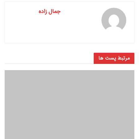
جمال زاده
مرتبط
پست ها