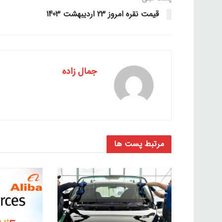
قیمت نقره امروز 23 اردیبهشت 1403
جمال زاده
مرتبط
پست ها