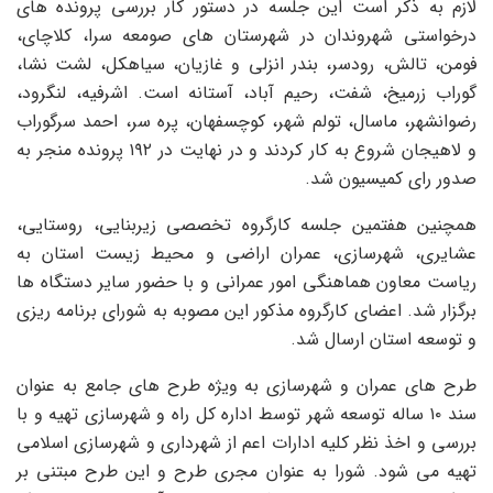
لازم به ذکر است این جلسه در دستور کار بررسی پرونده های
درخواستی شهروندان در شهرستان های صومعه سرا، کلاچای،
فومن، تالش، رودسر، بندر انزلی و غازیان، سیاهکل، لشت نشا،
گوراب زرمیخ، شفت، رحیم آباد، آستانه است. اشرفیه، لنگرود،
رضوانشهر، ماسال، تولم شهر، کوچسفهان، پره سر، احمد سرگوراب
و لاهیجان شروع به کار کردند و در نهایت در ۱۹۲ پرونده منجر به
صدور رای کمیسیون شد.
همچنین هفتمین جلسه کارگروه تخصصی زیربنایی، روستایی،
عشایری، شهرسازی، عمران اراضی و محیط زیست استان به
ریاست معاون هماهنگی امور عمرانی و با حضور سایر دستگاه ها
برگزار شد. اعضای کارگروه مذکور این مصوبه به شورای برنامه ریزی
و توسعه استان ارسال شد.
طرح های عمران و شهرسازی به ویژه طرح های جامع به عنوان
سند ۱۰ ساله توسعه شهر توسط اداره کل راه و شهرسازی تهیه و با
بررسی و اخذ نظر کلیه ادارات اعم از شهرداری و شهرسازی اسلامی
تهیه می شود. شورا به عنوان مجری طرح و این طرح مبتنی بر